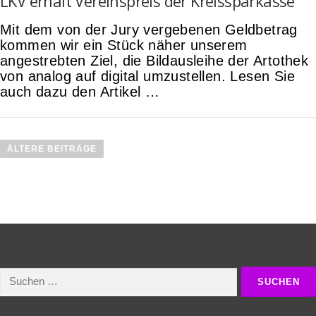
LKV erhält Vereinspreis der Kreissparkasse
Mit dem von der Jury vergebenen Geldbetrag
kommen wir ein Stück näher unserem
angestrebten Ziel, die Bildausleihe der Artothek
von analog auf digital umzustellen. Lesen Sie
auch dazu den Artikel …
B
e
ÄLTERE BEITRÄGE
i
t
r
a
g
s
n
Suchen
a
nach:
v