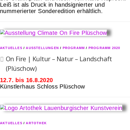
r
Leiß ist als Druck in handsignierter und
nummerierter Sonderedition erhältlich.
e
L
K
V
AKTUELLES
/
AUSSTELLUNGEN
/
PROGRAMM
/
PROGRAMM 2020
On Fire | Kultur – Natur – Landschaft
(Plüschow)
12.7. bis 16.8.2020
Künstlerhaus Schloss Plüschow
AKTUELLES
/
ARTOTHEK