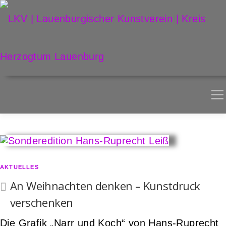
Zum
Inhalt
springen
Me
AKTUELLES
ARTOTHEK
LKV
3
5
AKTUELLES
J
An Weihnachten denken – Kunstdruck
a
verschenken
h
Die Grafik „Narr und Koch“ von Hans-Ruprecht