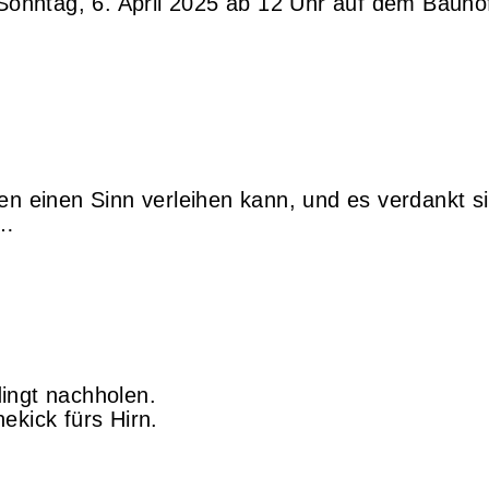
onntag, 6. April 2025 ab 12 Uhr auf dem Bauho
en einen Sinn verleihen kann, und es verdankt si
 …
ingt nachholen.
ekick fürs Hirn.