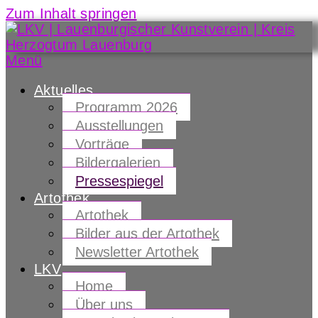
Zum Inhalt springen
Menü
Aktuelles
Programm 2026
Ausstellungen
Vorträge
Bildergalerien
Pressespiegel
Artothek
Artothek
Bilder aus der Artothek
Newsletter Artothek
LKV
Home
Über uns