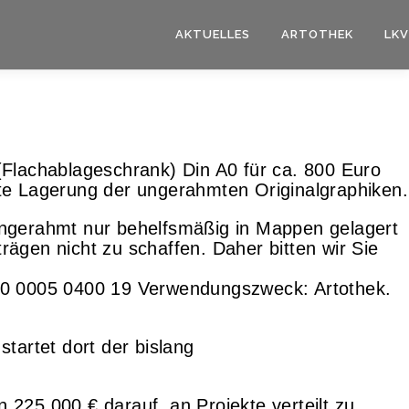
AKTUELLES
ARTOTHEK
LKV
(Flachablageschrank) Din A0 für ca. 800 Euro
hte Lagerung der ungerahmten Originalgraphiken.
 ungerahmt nur behelfsmäßig in Mappen gelagert
ägen nicht zu schaffen. Daher bitten wir Sie
50 0005 0400 19 Verwendungszweck: Artothek.
tartet dort der bislang
 225.000 € darauf, an Projekte verteilt zu