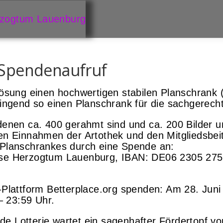
| Spendenaufruf
lösung einen hochwertigen stabilen Planschrank 
dringend so einen Planschrank für die sachgerec
 denen ca. 400 gerahmt sind und ca. 200 Bilder
en Einnahmen der Artothek und den Mitgliedsbeitr
 Planschrankes durch eine Spende an:
asse Herzogtum Lauenburg, IBAN: DE06 2305 27
Plattform Betterplace.org spenden: Am 28. Juni s
 23:59 Uhr.
 Lotterie wartet ein sagenhafter Fördertopf von