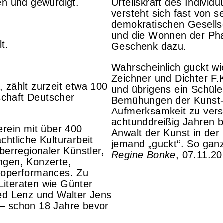
n und gewürdigt.
Urteilskraft des Individu
versteht sich fast von s
demokratischen Gesellsc
und die Wonnen der Pha
t.
Geschenk dazu.
Wahrscheinlich guckt wi
Zeichner und Dichter F.
 zählt zurzeit etwa 100
und übrigens ein Schüle
nschaft Deutscher
Bemühungen der Kunst- 
Aufmerksamkeit zu versc
achtunddreißig Jahren 
erein mit über 400
Anwalt der Kunst in der
htliche Kulturarbeit
jemand „guckt“. So ganz
berregionaler Künstler,
Regine Bonke
, 07.11.2
ngen, Konzerte,
deoperformances. Zu
iteraten wie Günter
ied Lenz und Walter Jens
 – schon 18 Jahre bevor