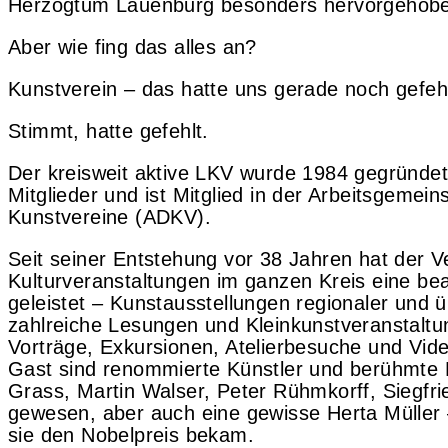
Herzogtum Lauenburg besonders hervorgehobe
Aber wie fing das alles an?
Kunstverein – das hatte uns gerade noch gefehl
Stimmt, hatte gefehlt.
Der kreisweit aktive LKV wurde 1984 gegründet,
Mitglieder und ist Mitglied in der Arbeitsgemei
Kunstvereine (ADKV).
Seit seiner Entstehung vor 38 Jahren hat der V
Kulturveranstaltungen im ganzen Kreis eine beac
geleistet – Kunstausstellungen regionaler und ü
zahlreiche Lesungen und Kleinkunstveranstaltu
Vorträge, Exkursionen, Atelierbesuche und Vi
Gast sind renommierte Künstler und berühmte L
Grass, Martin Walser, Peter Rühmkorff, Siegfr
gewesen, aber auch eine gewisse Herta Müller
sie den Nobelpreis bekam.