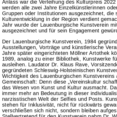
Anlass war die Verleihung des Kulturpreis 2022 
werden alle zwei Jahre Einzelkünstlerinnen oder
Gruppen oder Institutionen ausgezeichnet, die 
Kulturentwicklung in der Region verdient gema
Jahr wurde der Lauenburgische Kunstverein mit
ausgezeichnet und für sein Engagement gewürd
Der Lauenburgische Kunstverein, 1984 gegründe
Ausstellungen, Vorträge und künstlerische Veran
Jahre später eingerichteten Möllner Artothek kö
1989, analog zu einer Bibliothek, Kunstwerke f
ausleihen. Laudator Dr. Klaus Rave, Vorsitzend
gegründeten Schleswig-Holsteinischen Kunstver
Wichtigkeit des Lauenburgischen Kunstvereins 
Gemeinschaft: Denn diese „Vereinskultur schafft
das Wesen von Kunst und Kultur ausmacht. Da
immer mehr an Bedeutung in dieser individuali
narzisstischen Welt der Selfies und Posts. Kun
stehen für Inklusivität, nicht für rückwärts gewa
verschließen sich nicht, sondern bleiben aufge
Stellvertretend für den Kunstverein nahm Dr. Wi