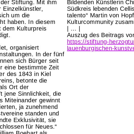
der Stiftung. Mit ihm
Bildenden Künstlerin Ch
 Einzelkünstler,
Südkreis lebenden Celli
sich um die
talento“ Martin von Hopf
cht haben. In diesem
Kulturcommunity zusa
 dem Kulturpreis
| … |
igt.
Auszug des Beitrags vo
https://stiftung-herzog
t, organisiert
lauenburgischen-kunstve
staltungen. In der fünf
nnen sich Bürger seit
ür eine bestimmte Zeit
er des 1843 in Kiel
eins, betonte die
als Ort der
 jene Sinnlichkeit, die
s Miteinander gewinnt
sierten, ja zunehmend
stvereine standen und
ndte Exklusivität, sie
schlossen für Neues.“
lliam Boehart als