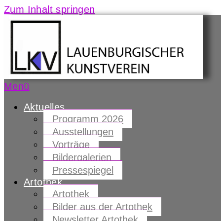
Zum Inhalt springen
Menü
Aktuelles
Programm 2026
Ausstellungen
Vorträge
Bildergalerien
Pressespiegel
Artothek
Artothek
Bilder aus der Artothek
Newsletter Artothek