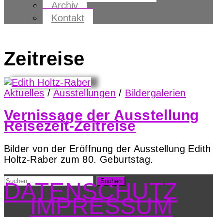
Archiv
Kontakt
Zeitreise
Aktuelles
/
Ausstellungen
/
Bildergalerien
Vernissage der Ausstellung
Reisezeit-Zeitreise
Bilder von der Eröffnung der Ausstellung Edith
Holtz-Raber zum 80. Geburtstag.
Suchen
DATENSCHUTZ
nach:
IMPRESSUM