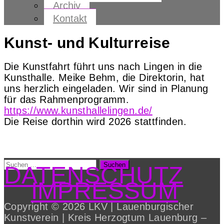
Archiv
Kontakt
Kunst- und Kulturreise
Die Kunstfahrt führt uns nach Lingen in die
Kunsthalle. Meike Behm, die Direktorin, hat
uns herzlich eingeladen. Wir sind in Planung
für das Rahmenprogramm.
https://www.kunsthallelingen.de/
Die Reise dorthin wird 2026 stattfinden.
Suchen
DATENSCHUTZ
nach:
IMPRESSUM
Copyright © 2026 LKV | Lauenburgischer
Kunstverein | Kreis Herzogtum Lauenburg
–