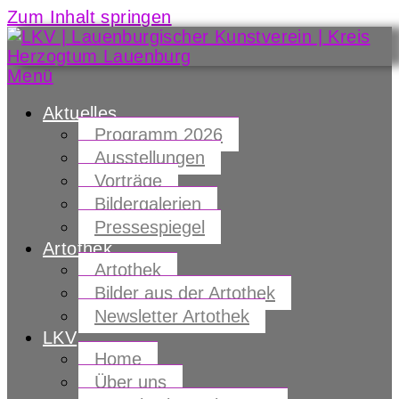
Zum Inhalt springen
Menü
Aktuelles
Programm 2026
Ausstellungen
Vorträge
Bildergalerien
Pressespiegel
Artothek
Artothek
Bilder aus der Artothek
Newsletter Artothek
LKV
Home
Über uns