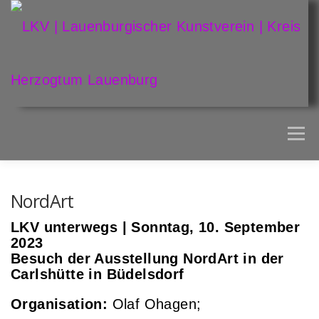
Zum
Inhalt
springen
Men
AKTUELLES
ARTOTHEK
LKV
NordArt
LKV unterwegs | Sonntag, 10. September
2023
Besuch der Ausstellung NordArt in der
Carlshütte in Büdelsdorf
Organisation:
Olaf Ohagen;