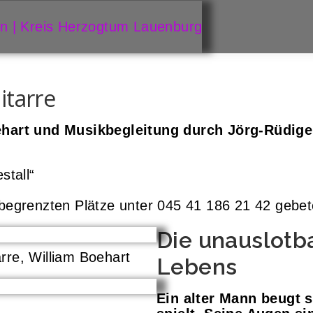
itarre
ehart und Musikbegleitung durch Jörg-Rüdig
stall“
egrenzten Plätze unter 045 41 186 21 42 gebet
Die unauslotba
arre, William Boehart
Lebens
Ein alter Mann beugt s