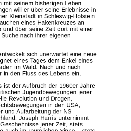
h mit seinem bisherigen Leben
gen will er über seine Erlebnisse in
er Kleinstadt in Schleswig-Holstein
ftauchen eines Hakenkreuzes an
und über seine Zeit dort mit einer
r Suche nach ihrer eigenen
twickelt sich unerwartet eine neue
egnet eines Tages dem Enkel eines
aden im Wald. Nach und nach
r in den Fluss des Lebens ein.
 ist der Aufbruch der 1960er Jahre
olitischen Jugendbewegungen jener
lle Revolution und Drogen,
rechtsbewegungen in den USA,
r und Aufarbeitung der NS-
chland. Joseph Harris unternimmt
Geschehnisse jener Zeit, stets
e auch im räumlichen Sinne – stets