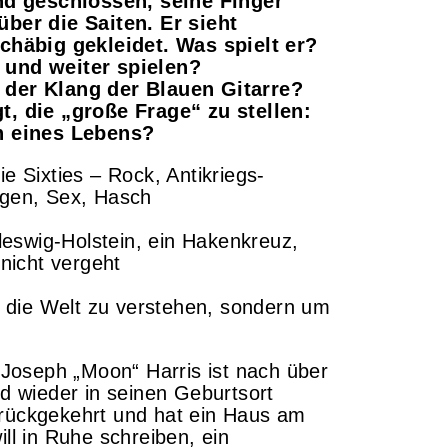
nd geschlossen, seine Finger
ber die Saiten. Er sieht
chäbig gekleidet. Was spielt er?
und weiter spielen?
der Klang der Blauen Gitarre?
, die „große Frage“ zu stellen:
n eines Lebens?
e Sixties – Rock, Antikriegs-
gen, Sex, Hasch
leswig-Holstein, ein Hakenkreuz,
nicht vergeht
m die Welt zu verstehen, sondern um
 Joseph „Moon“ Harris ist nach über
d wieder in seinen Geburtsort
rückgekehrt und hat ein Haus am
ll in Ruhe schreiben, ein