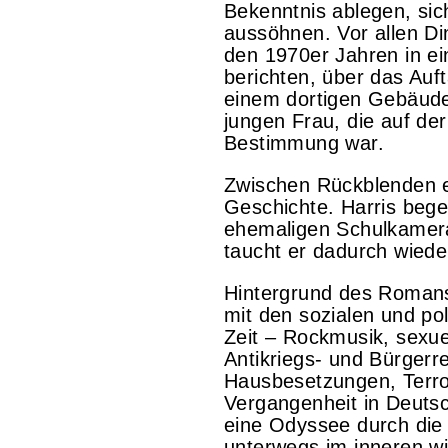
Bekenntnis ablegen, sic
aussöhnen. Vor allen Din
den 1970er Jahren in ein
berichten, über das Au
einem dortigen Gebäude 
jungen Frau, die auf de
Bestimmung war.
Zwischen Rückblenden en
Geschichte. Harris beg
ehemaligen Schulkamer
taucht er dadurch wiede
Hintergrund des Romans
mit den sozialen und p
Zeit – Rockmusik, sexue
Antikriegs- und Bürger
Hausbesetzungen, Terro
Vergangenheit in Deuts
eine Odyssee durch die 
unterwegs im inneren wi