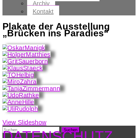
Archiv
Kontakt
Plakate der Ausstellung
„Brücken ins Paradies“
View Slideshow
Suchen
DATENSCHUTZ
nach: